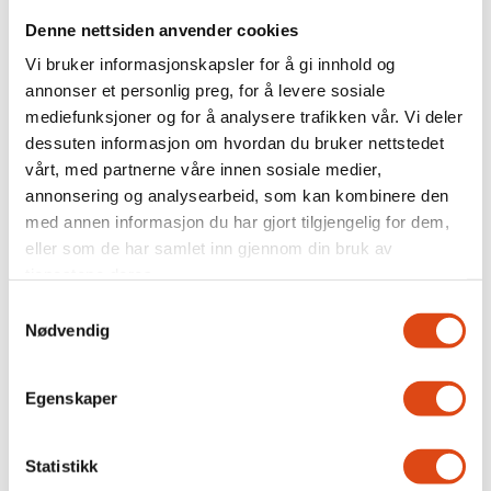
Denne nettsiden anvender cookies
Vi bruker informasjonskapsler for å gi innhold og
annonser et personlig preg, for å levere sosiale
mediefunksjoner og for å analysere trafikken vår. Vi deler
dessuten informasjon om hvordan du bruker nettstedet
Fit for flight
vårt, med partnerne våre innen sosiale medier,
annonsering og analysearbeid, som kan kombinere den
med annen informasjon du har gjort tilgjengelig for dem,
eller som de har samlet inn gjennom din bruk av
tjenestene deres.
Samtykkevalg
Nødvendig
Egenskaper
Nei i uravstemningen:
Statistikk