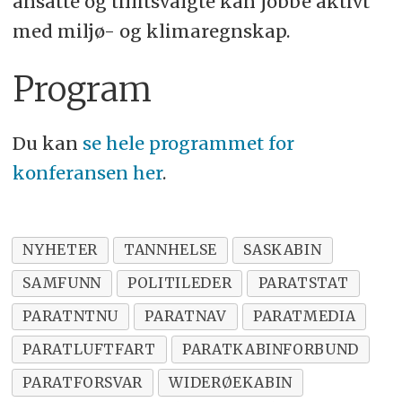
ansatte og tillitsvalgte kan jobbe aktivt
med miljø- og klimaregnskap.
Program
Du kan
se hele programmet for
konferansen her
.
NYHETER
TANNHELSE
SASKABIN
SAMFUNN
POLITILEDER
PARATSTAT
PARATNTNU
PARATNAV
PARATMEDIA
PARATLUFTFART
PARATKABINFORBUND
PARATFORSVAR
WIDERØEKABIN