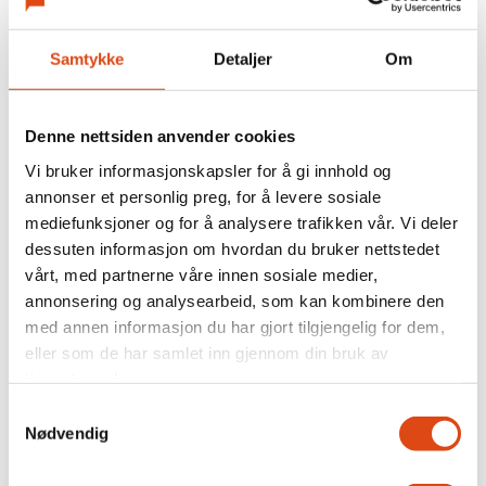
Samtykke
Detaljer
Om
Joakim Aadland: – Vi
trenger et organisert
Denne nettsiden anvender cookies
kulturliv
Vi bruker informasjonskapsler for å gi innhold og
annonser et personlig preg, for å levere sosiale
mediefunksjoner og for å analysere trafikken vår. Vi deler
dessuten informasjon om hvordan du bruker nettstedet
vårt, med partnerne våre innen sosiale medier,
annonsering og analysearbeid, som kan kombinere den
med annen informasjon du har gjort tilgjengelig for dem,
eller som de har samlet inn gjennom din bruk av
tjenestene deres.
Samtykkevalg
Nødvendig
På høygir gjennom natten