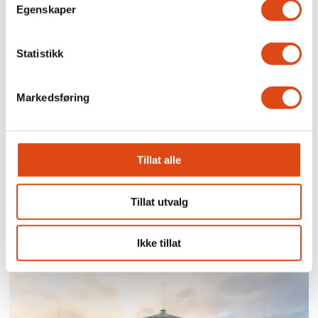
Egenskaper
Statistikk
Markedsføring
Tillat alle
Brudd i forhandlingene
for privat barnevern og
Tillat utvalg
ideelle organisasjoner
Ikke tillat