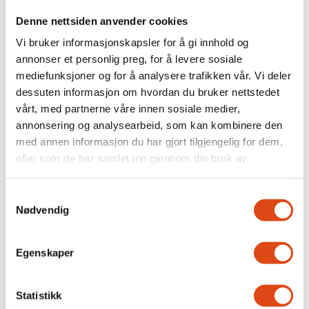
Hesselberg AS, Hommelvik
Denne nettsiden anvender cookies
Hesselberg AS, STAVANGER
Vi bruker informasjonskapsler for å gi innhold og
annonser et personlig preg, for å levere sosiale
mediefunksjoner og for å analysere trafikken vår. Vi deler
Hesselberg AS, MOSS
dessuten informasjon om hvordan du bruker nettstedet
Fit for flight
vårt, med partnerne våre innen sosiale medier,
Hesselberg AS, FROGNER
annonsering og analysearbeid, som kan kombinere den
med annen informasjon du har gjort tilgjengelig for dem,
Hesselberg AS, MOELV
eller som de har samlet inn gjennom din bruk av
tjenestene deres.
Hesselberg AS, Larvik
Samtykkevalg
Nødvendig
Husqvarna Norge AS, SARPSBORG
Egenskaper
Hörmann Norge AS, LØRENSKOG
Nei i uravstemningen:
Ikm Karsten Moholt AS, KLEPPESTØ
Statistikk