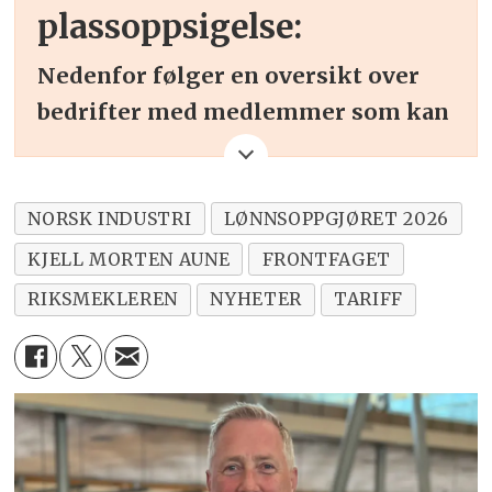
plassoppsigelse:
Nedenfor følger en oversikt over
bedrifter med medlemmer som kan
bli tatt ut i konflikt dersom
meklingen ikke fører frem:
NORSK INDUSTRI
LØNNSOPPGJØRET 2026
Andersen Mek. Verksted AS,
KJELL MORTEN AUNE
FRONTFAGET
FLEKKEFJORD
RIKSMEKLEREN
NYHETER
TARIFF
Anlegg og Marine Service AS,
TANANGER
Autronica Fire and Security AS,
TRONDHEIM