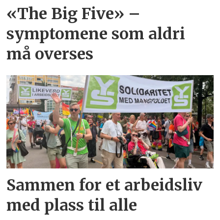
ORKANGER
«The Big Five» –
symptomene som aldri
Solholm Services, ALVERSUND
må overses
West Piping AS, AUSTRHEIM
Sammen for et arbeidsliv
med plass til alle