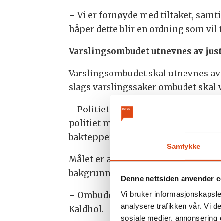
– Vi er fornøyde med tiltaket, samti
håper dette blir en ordning som vil 
Varslingsombudet utnevnes av jus
Varslingsombudet skal utnevnes av 
slags varslingssaker ombudet skal 
– Politiets fellesforbund har siden 
politiet må kunne varsle uten å fryk
bakteppet for varslingsombudet som
Samtykke
Målet er at varslingsombudet er eta
bakgrunn og knytter til seg kompet
Denne nettsiden anvender c
Vi bruker informasjonskapsler
– Ombudet skal også ha organisasjon
analysere trafikken vår. Vi 
Kaldhol.
sosiale medier, annonsering 