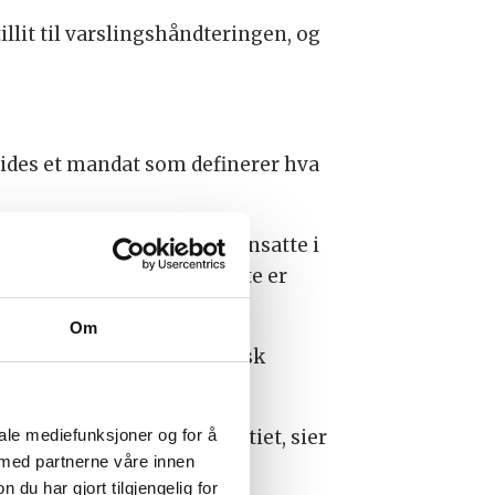
illit til varslingshåndteringen, og
eides et mandat som definerer hva
dige forhold i politiet. Ansatte i
n vi har til politiet. Dette er
Om
lederen har en tung juridisk
iale mediefunksjoner og for å
itilederlag og Parat Politiet, sier
 med partnerne våre innen
u har gjort tilgjengelig for