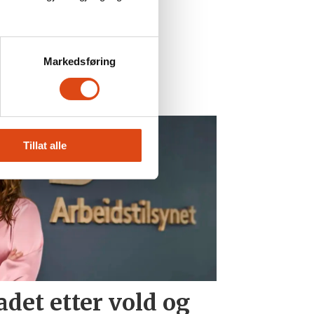
tt års drift.
Markedsføring
Tillat alle
det etter vold og