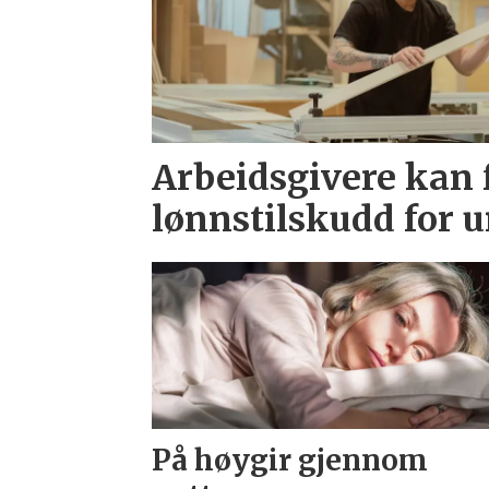
Arbeidsgivere kan f
lønnstilskudd for 
På høygir gjennom