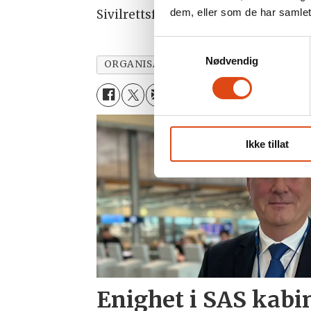
dem, eller som de har samlet
Sivilrettsforvaltningen på Hamar skal
Samtykkevalg
Nødvendig
ORGANISASJON
NYHETER
POLITI
Ikke tillat
Enighet i SAS kabi