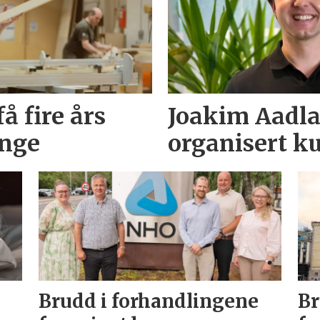
å fire års
Joakim Aadlan
unge
organisert ku
Brudd i forhandlingene
Br