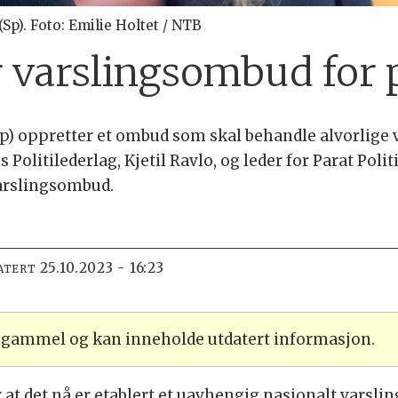
p). Foto: Emilie Holtet / NTB
 varslingsombud for p
p) oppretter et ombud som skal behandle alvorlige v
 Politilederlag, Kjetil Ravlo, og leder for Parat Polit
varslingsombud.
25.10.2023 - 16:23
ATERT
r gammel og kan inneholde utdatert informasjon.
v at det nå er etablert et uavhengig nasjonalt varsli