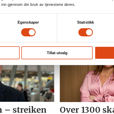
 inn gjennom din bruk av tjenestene deres.
 stå for driften, og ordningen skal evalueres etter e
Egenskaper
Statistikk
LEDER
Tillat utvalg
n – streiken
Over 1300 ska