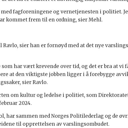
med fagforeningene og vernetjenesten i politiet. J
har kommet frem til en ordning, sier Mehl.
il Ravlo, sier han er fornøyd med at det nye varsling
om har vært krevende over tid, og det er bra at vi får
sere at den viktigste jobben ligger i å forebygge avv
gssaker, sier Ravlo.
ten om kultur og ledelse i politiet, som Direktorate
februar 2024.
dhol, har sammen med Norges Politilederlag og de øv
beidene til opprettelsen av varslingsombudet.