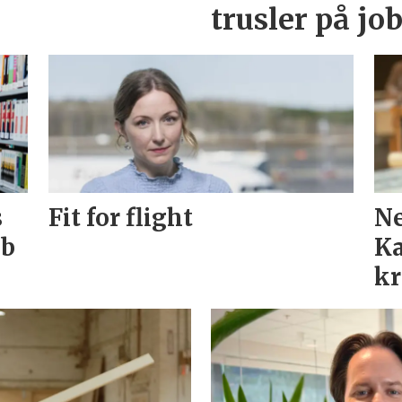
trusler på jo
s
Fit for flight
Ne
bb
Ka
kr