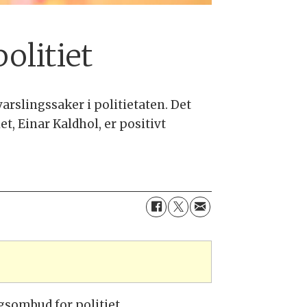
olitiet
arslingssaker i politietaten. Det
iet, Einar Kaldhol, er positivt
ngsombud for politiet.