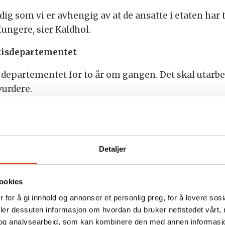
dig som vi er avhengig av at de ansatte i etaten har t
fungere, sier Kaldhol.
tisdepartementet
departementet for to år om gangen. Det skal utarb
vurdere.
2016 frarådet medlemmene sine å varsle om kritikkver
te konsekvenser. Det handler om den enkelte og tillite
 etableres, sier Mehl.
Detaljer
blert innen 1. mars. Mehl opplyser at hun ønsker at 
anse med politifaglig bakgrunn.
ookies
 for å gi innhold og annonser et personlig preg, for å levere sos
spsykologisk bakgrunn etter innspill fra Norges Pol
deler dessuten informasjon om hvordan du bruker nettstedet vårt,
og analysearbeid, som kan kombinere den med annen informasjon d