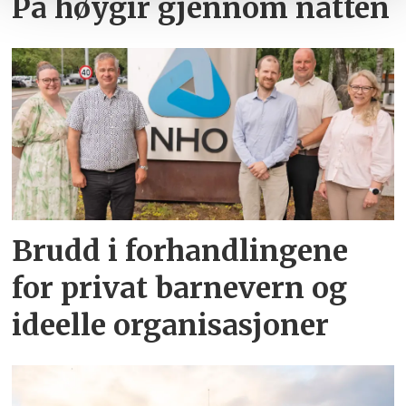
På høygir gjennom natten
Brudd i forhandlingene
for privat barnevern og
ideelle organisasjoner