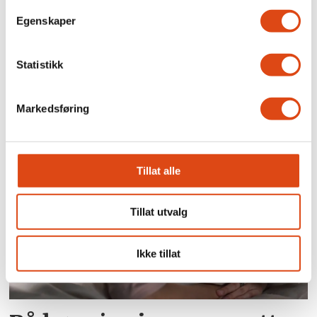
Egenskaper
Statistikk
Joakim Aadland: – Vi
trenger et organisert
Markedsføring
kulturliv
Tillat alle
Tillat utvalg
Ikke tillat