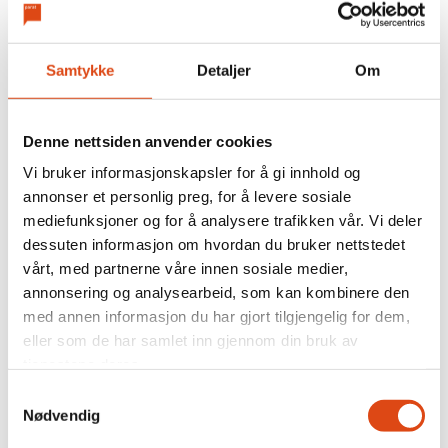
Samtykke
Detaljer
Om
Denne nettsiden anvender cookies
Vi bruker informasjonskapsler for å gi innhold og
annonser et personlig preg, for å levere sosiale
mediefunksjoner og for å analysere trafikken vår. Vi deler
Arbeidsgivere kan få fire
dessuten informasjon om hvordan du bruker nettstedet
vårt, med partnerne våre innen sosiale medier,
års lønnstilskudd for unge
annonsering og analysearbeid, som kan kombinere den
med annen informasjon du har gjort tilgjengelig for dem,
eller som de har samlet inn gjennom din bruk av
tjenestene deres.
Samtykkevalg
Nødvendig