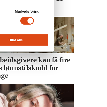
å jobb
Markedsføring
Tillat alle
beidsgivere kan få fire
s lønnstilskudd for
nge