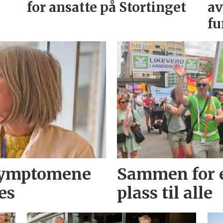
for ansatte på Stortinget
av
fu
 symptomene
Sammen for e
es
plass til alle