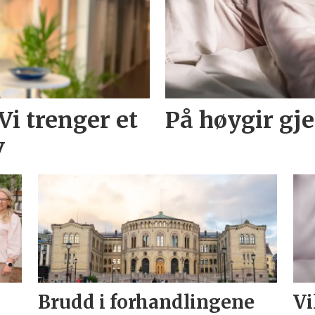
Vi trenger et
På høygir gj
v
Brudd i forhandlingene
Vi