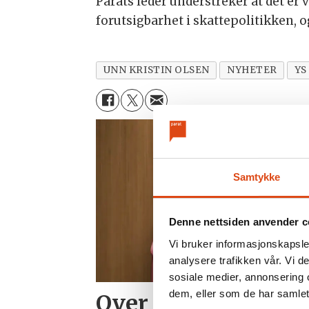
Parats leder understreker at det er v
forutsigbarhet i skattepolitikken, og 
UNN KRISTIN OLSEN
NYHETER
YS
Samtykke
Denne nettsiden anvender c
Vi bruker informasjonskapsler
analysere trafikken vår. Vi 
sosiale medier, annonsering 
dem, eller som de har samlet
Over 1300 skadet et