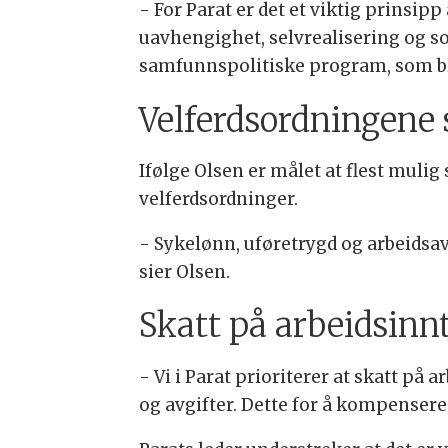
- For Parat er det et viktig prinsipp
uavhengighet, selvrealisering og sos
samfunnspolitiske program, som bl
Velferdsordningene 
Ifølge Olsen er målet at flest mulig
velferdsordninger.
- Sykelønn, uføretrygd og arbeidsa
sier Olsen.
Skatt på arbeidsinn
- Vi i Parat prioriterer at skatt p
og avgifter. Dette for å kompensere f