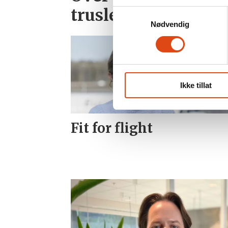
trusler på jobb
Samtykkevalg
Nødvendig
Ikke tillat
Fit for flight