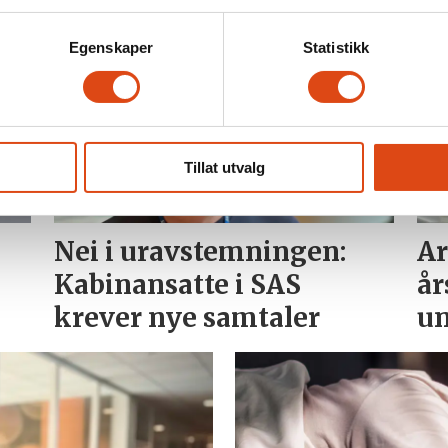
vanskelig å f
Egenskaper
Statistikk
Tillat utvalg
Nei i uravstemningen:
Ar
Kabinansatte i SAS
år
krever nye samtaler
u