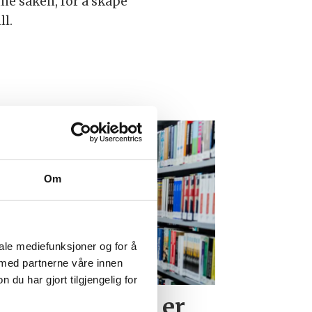
enne saken, for å skape
ll.
Om
iale mediefunksjoner og for å
 med partnerne våre innen
u har gjort tilgjengelig for
ster synes det er