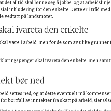
 at det alltid skal lønne seg å jobbe, og at arbeidslin
ial inkludering for den enkelte. Dette er i tråd med
e vedtatt på landsmøtet.
skal ivareta den enkelte
 skal være i arbeid, men for de som av ulike grunner 
vklaringspenger skal ivareta den enkelte, men samti
tekt bør ned
å arbeid settes ned, og at dette eventuelt må kompens
or bortfall av inntekter fra skatt på arbeid, sier Ols