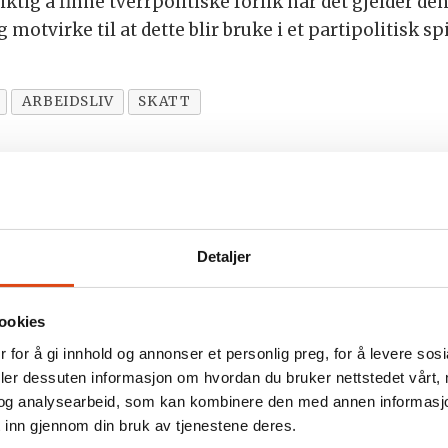
iktig å finne tverrpolitiske forlik når det gjelder d
motvirke til at dette blir bruke i et partipolitisk spi
ARBEIDSLIV
SKATT
Detaljer
ookies
 for å gi innhold og annonser et personlig preg, for å levere sos
deler dessuten informasjon om hvordan du bruker nettstedet vårt,
og analysearbeid, som kan kombinere den med annen informasjon d
 inn gjennom din bruk av tjenestene deres.
ter vold og
Flere med ma