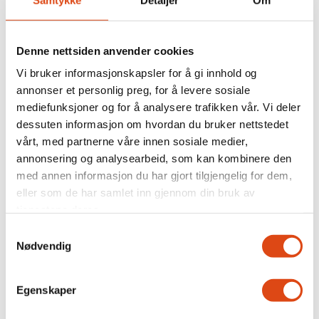
Denne nettsiden anvender cookies
Vi bruker informasjonskapsler for å gi innhold og
annonser et personlig preg, for å levere sosiale
mediefunksjoner og for å analysere trafikken vår. Vi deler
dessuten informasjon om hvordan du bruker nettstedet
Nei i uravstemningen:
vårt, med partnerne våre innen sosiale medier,
annonsering og analysearbeid, som kan kombinere den
Kabinansatte i SAS krever
med annen informasjon du har gjort tilgjengelig for dem,
eller som de har samlet inn gjennom din bruk av
nye samtaler
tjenestene deres.
Samtykkevalg
Nødvendig
Egenskaper