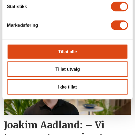
Statistikk
Markedsføring
Arbeidsgivere kan få fire
års lønnstilskudd for unge
Tillat alle
Tillat utvalg
Ikke tillat
Joakim Aadland: – Vi