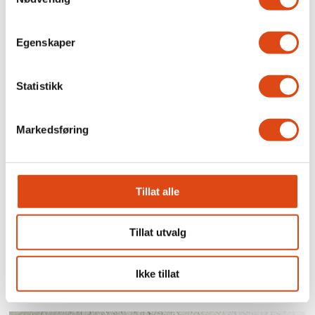
Fremskrittspartiet åpner
for å dele opp Nav
Egenskaper
Statistikk
Markedsføring
Tillat alle
Nav anmeldte
Tillat utvalg
trygdesvindel for 86
millioner kroner
Ikke tillat