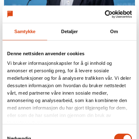
Frode Forfang skal lede
Samtykke
Detaljer
Om
ekspertgruppe som skal
Denne nettsiden anvender cookies
gjennomgå Nav
Vi bruker informasjonskapsler for å gi innhold og
annonser et personlig preg, for å levere sosiale
mediefunksjoner og for å analysere trafikken vår. Vi deler
dessuten informasjon om hvordan du bruker nettstedet
vårt, med partnerne våre innen sosiale medier,
annonsering og analysearbeid, som kan kombinere den
med annen informasjon du har gjort tilgjengelig for dem,
eller som de har samlet inn gjennom din bruk av
tjenestene deres.
Samtykkevalg
Nødvendig