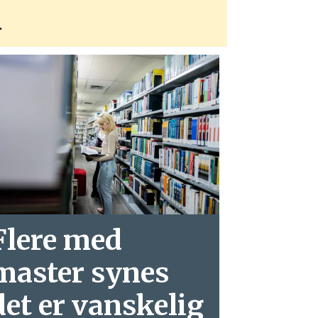
!
Flere med
master synes
det er vanskelig