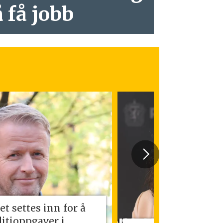
å få jobb
et settes inn for å
litioppgaver i