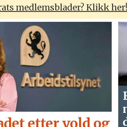
arats medlemsblader? Klikk her
det etter vold og