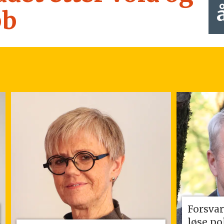
bb
Forsvar
løse po