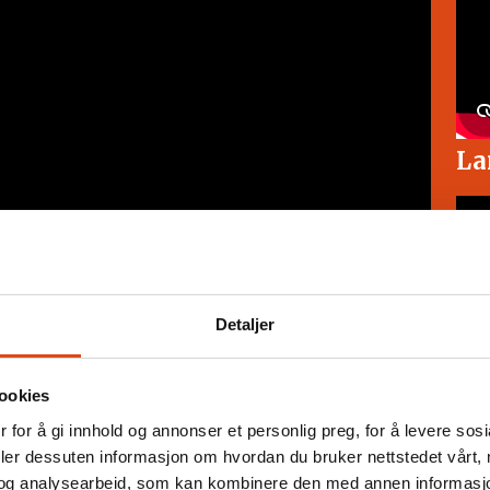
La
Detaljer
 kjærlighet
ookies
 for å gi innhold og annonser et personlig preg, for å levere sos
An
deler dessuten informasjon om hvordan du bruker nettstedet vårt,
– 
og analysearbeid, som kan kombinere den med annen informasjon d