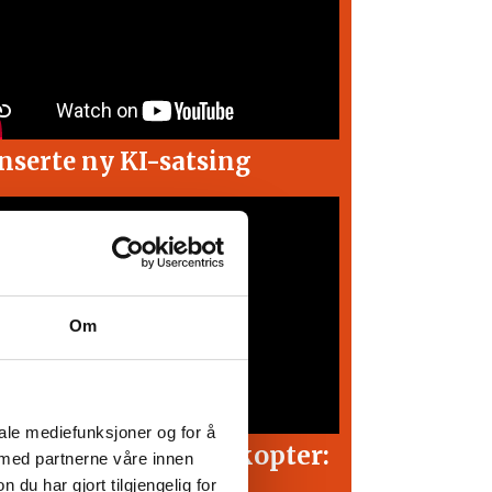
nserte ny KI-satsing
Om
iale mediefunksjoner og for å
ders flyr politihelikopter:
 med partnerne våre innen
Ganske krevende
u har gjort tilgjengelig for