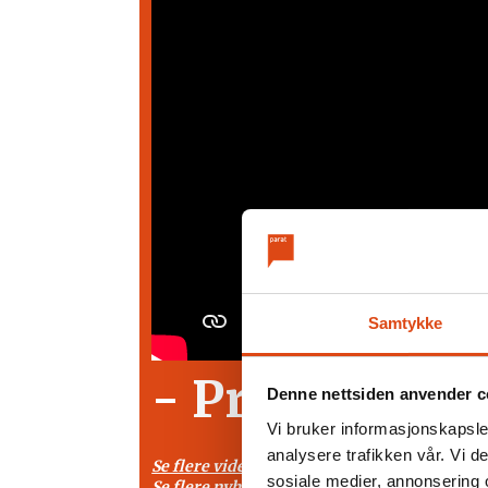
Samtykke
- Pride betyr
Denne nettsiden anvender c
Vi bruker informasjonskapsler
analysere trafikken vår. Vi 
Se flere videointervjuer og -reportasjer her
sosiale medier, annonsering 
Se flere nyhetsvideoer fra Parat24 her