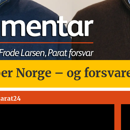
er Norge – og forsvare
Parat24